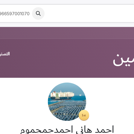
 خدمتك
المدونة
تواصل معنا
الفعاليات
الم
966597001070
ين
التصن
احمد هاني احمدجمجموم