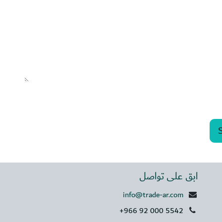
ابق على تواصل
info@trade-ar.com
+966 92 000 5542