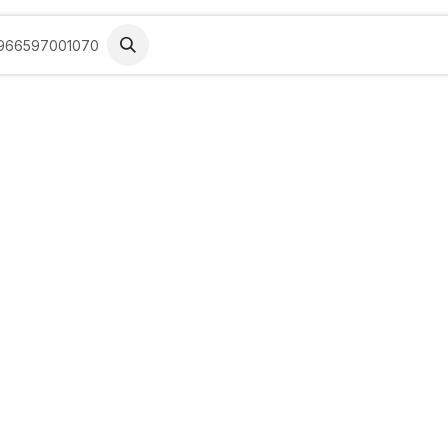
 خدمتك
المدونة
تواصل معنا
الفعاليات
الم
966597001070